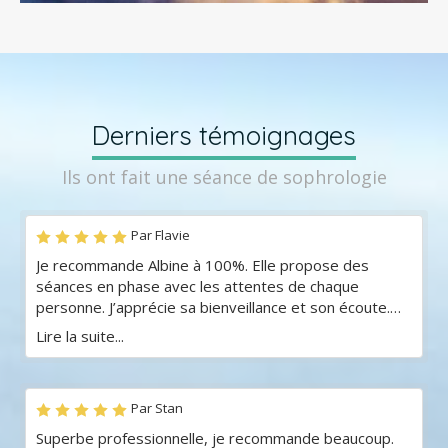
Derniers témoignages
Ils ont fait une séance de sophrologie
Par Flavie
Je recommande Albine à 100%. Elle propose des
séances en phase avec les attentes de chaque
personne. J’apprécie sa bienveillance et son écoute.
Elle nous apprend aussi beaucoup de choses très
Lire la suite...
intéressantes !
Par Stan
Superbe professionnelle, je recommande beaucoup.