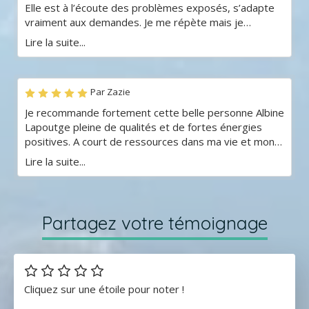
Elle est à l’écoute des problèmes exposés, s’adapte
vraiment aux demandes. Je me répète mais je
recommande fortement !
Lire la suite...
Par Zazie
Je recommande fortement cette belle personne Albine
Lapoutge pleine de qualités et de fortes énergies
positives. A court de ressources dans ma vie et mon
projet professionnel, j'ai repris confiance en quelques
Lire la suite...
séances. Merci et à bientôt.
Partagez votre témoignage
Cliquez sur une étoile pour noter !