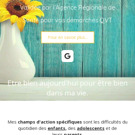
Validée par l’Agence Régionale de
Santé pour vos démarches QVT
Pour en savoir plus...
Etre bien aujourd'hui pour être bien
dans ma vie.
Mes
champs d'action spécifiques
sont les difficultés du
quotidien
des
enfants,
des
adolescents
et de
leurs
parents
.